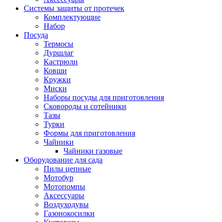
Системы защиты от протечек
Комплектующие
Набор
Посуда
Термосы
Дуршлаг
Кастрюли
Ковши
Кружки
Миски
Наборы посуды для приготовления
Сковороды и сотейники
Тазы
Турки
Формы для приготовления
Чайники
Чайники газовые
Оборудование для сада
Пилы цепные
Мотобур
Мотопомпы
Аксессуары
Воздуходувы
Газонокосилки