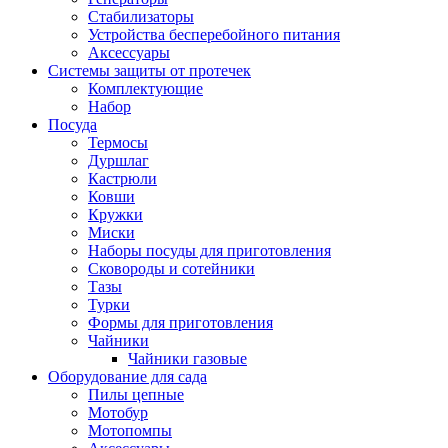
Стабилизаторы
Устройства бесперебойного питания
Аксессуары
Системы защиты от протечек
Комплектующие
Набор
Посуда
Термосы
Дуршлаг
Кастрюли
Ковши
Кружки
Миски
Наборы посуды для приготовления
Сковороды и сотейники
Тазы
Турки
Формы для приготовления
Чайники
Чайники газовые
Оборудование для сада
Пилы цепные
Мотобур
Мотопомпы