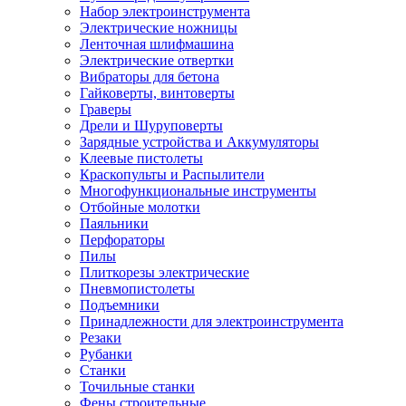
Набор электроинструмента
Электрические ножницы
Ленточная шлифмашина
Электрические отвертки
Вибраторы для бетона
Гайковерты, винтоверты
Граверы
Дрели и Шуруповерты
Зарядные устройства и Аккумуляторы
Клеевые пистолеты
Краскопульты и Распылители
Многофункциональные инструменты
Отбойные молотки
Паяльники
Перфораторы
Пилы
Плиткорезы электрические
Пневмопистолеты
Подъемники
Принадлежности для электроинструмента
Резаки
Рубанки
Станки
Точильные станки
Фены строительные