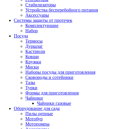
Стабилизаторы
Устройства бесперебойного питания
Аксессуары
Системы защиты от протечек
Комплектующие
Набор
Посуда
Термосы
Дуршлаг
Кастрюли
Ковши
Кружки
Миски
Наборы посуды для приготовления
Сковороды и сотейники
Тазы
Турки
Формы для приготовления
Чайники
Чайники газовые
Оборудование для сада
Пилы цепные
Мотобур
Мотопомпы