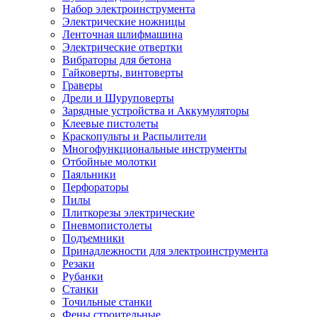
Набор электроинструмента
Электрические ножницы
Ленточная шлифмашина
Электрические отвертки
Вибраторы для бетона
Гайковерты, винтоверты
Граверы
Дрели и Шуруповерты
Зарядные устройства и Аккумуляторы
Клеевые пистолеты
Краскопульты и Распылители
Многофункциональные инструменты
Отбойные молотки
Паяльники
Перфораторы
Пилы
Плиткорезы электрические
Пневмопистолеты
Подъемники
Принадлежности для электроинструмента
Резаки
Рубанки
Станки
Точильные станки
Фены строительные