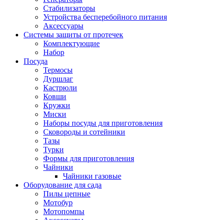
Стабилизаторы
Устройства бесперебойного питания
Аксессуары
Системы защиты от протечек
Комплектующие
Набор
Посуда
Термосы
Дуршлаг
Кастрюли
Ковши
Кружки
Миски
Наборы посуды для приготовления
Сковороды и сотейники
Тазы
Турки
Формы для приготовления
Чайники
Чайники газовые
Оборудование для сада
Пилы цепные
Мотобур
Мотопомпы