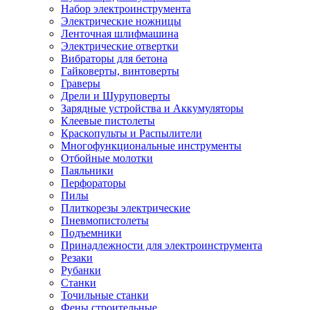
Набор электроинструмента
Электрические ножницы
Ленточная шлифмашина
Электрические отвертки
Вибраторы для бетона
Гайковерты, винтоверты
Граверы
Дрели и Шуруповерты
Зарядные устройства и Аккумуляторы
Клеевые пистолеты
Краскопульты и Распылители
Многофункциональные инструменты
Отбойные молотки
Паяльники
Перфораторы
Пилы
Плиткорезы электрические
Пневмопистолеты
Подъемники
Принадлежности для электроинструмента
Резаки
Рубанки
Станки
Точильные станки
Фены строительные