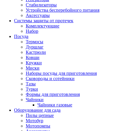
Стабилизаторы
Устройства бесперебойного питания
Аксессуары
Системы защиты от протечек
Комплектующие
Набор
Посуда
Термосы
Дуршлаг
Кастрюли
Ковши
Кружки
Миски
Наборы посуды для приготовления
Сковороды и сотейники
Тазы
Турки
Формы для приготовления
Чайники
Чайники газовые
Оборудование для сада
Пилы цепные
Мотобур
Мотопомпы