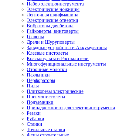
Набор электроинструмента
Электрические ножницы
Ленточная шлифмашина
Электрические отвертки
Вибраторы для бетона
Гайковерты, винтоверты
Граверы
Дрели и Шуруповерты
Зарядные устройства и Аккумуляторы
Клеевые пистолеты
Краскопульты и Распылители
Многофункциональные инструменты
Отбойные молотки
Паяльники
Перфораторы
Пилы
Плиткорезы электрические
Пневмопистолеты
Подъемники
Принадлежности для электроинструмента
Резаки
Рубанки
Станки
Точильные станки
Фены строительные