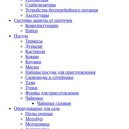
Стабилизаторы
Устройства бесперебойного питания
Аксессуары
Системы защиты от протечек
Комплектующие
Набор
Посуда
Термосы
Дуршлаг
Кастрюли
Ковши
Кружки
Миски
Наборы посуды для приготовления
Сковороды и сотейники
Тазы
Турки
Формы для приготовления
Чайники
Чайники газовые
Оборудование для сада
Пилы цепные
Мотобур
Мотопомпы