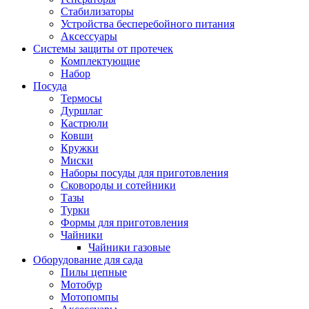
Стабилизаторы
Устройства бесперебойного питания
Аксессуары
Системы защиты от протечек
Комплектующие
Набор
Посуда
Термосы
Дуршлаг
Кастрюли
Ковши
Кружки
Миски
Наборы посуды для приготовления
Сковороды и сотейники
Тазы
Турки
Формы для приготовления
Чайники
Чайники газовые
Оборудование для сада
Пилы цепные
Мотобур
Мотопомпы