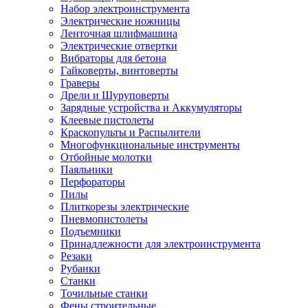
Набор электроинструмента
Электрические ножницы
Ленточная шлифмашина
Электрические отвертки
Вибраторы для бетона
Гайковерты, винтоверты
Граверы
Дрели и Шуруповерты
Зарядные устройства и Аккумуляторы
Клеевые пистолеты
Краскопульты и Распылители
Многофункциональные инструменты
Отбойные молотки
Паяльники
Перфораторы
Пилы
Плиткорезы электрические
Пневмопистолеты
Подъемники
Принадлежности для электроинструмента
Резаки
Рубанки
Станки
Точильные станки
Фены строительные