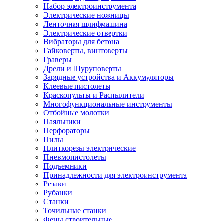
Набор электроинструмента
Электрические ножницы
Ленточная шлифмашина
Электрические отвертки
Вибраторы для бетона
Гайковерты, винтоверты
Граверы
Дрели и Шуруповерты
Зарядные устройства и Аккумуляторы
Клеевые пистолеты
Краскопульты и Распылители
Многофункциональные инструменты
Отбойные молотки
Паяльники
Перфораторы
Пилы
Плиткорезы электрические
Пневмопистолеты
Подъемники
Принадлежности для электроинструмента
Резаки
Рубанки
Станки
Точильные станки
Фены строительные