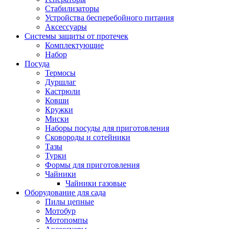
Стабилизаторы
Устройства бесперебойного питания
Аксессуары
Системы защиты от протечек
Комплектующие
Набор
Посуда
Термосы
Дуршлаг
Кастрюли
Ковши
Кружки
Миски
Наборы посуды для приготовления
Сковороды и сотейники
Тазы
Турки
Формы для приготовления
Чайники
Чайники газовые
Оборудование для сада
Пилы цепные
Мотобур
Мотопомпы