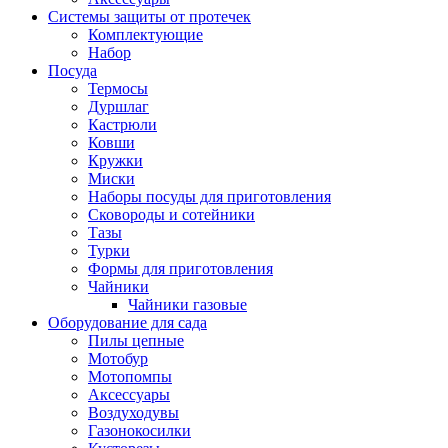
Системы защиты от протечек
Комплектующие
Набор
Посуда
Термосы
Дуршлаг
Кастрюли
Ковши
Кружки
Миски
Наборы посуды для приготовления
Сковороды и сотейники
Тазы
Турки
Формы для приготовления
Чайники
Чайники газовые
Оборудование для сада
Пилы цепные
Мотобур
Мотопомпы
Аксессуары
Воздуходувы
Газонокосилки