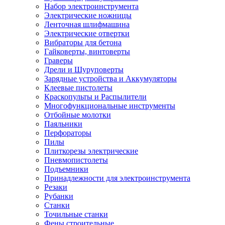
Набор электроинструмента
Электрические ножницы
Ленточная шлифмашина
Электрические отвертки
Вибраторы для бетона
Гайковерты, винтоверты
Граверы
Дрели и Шуруповерты
Зарядные устройства и Аккумуляторы
Клеевые пистолеты
Краскопульты и Распылители
Многофункциональные инструменты
Отбойные молотки
Паяльники
Перфораторы
Пилы
Плиткорезы электрические
Пневмопистолеты
Подъемники
Принадлежности для электроинструмента
Резаки
Рубанки
Станки
Точильные станки
Фены строительные