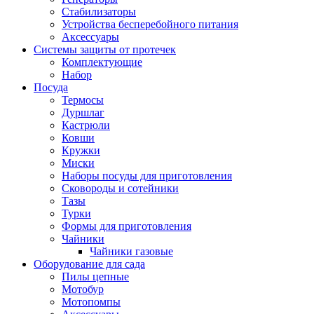
Стабилизаторы
Устройства бесперебойного питания
Аксессуары
Системы защиты от протечек
Комплектующие
Набор
Посуда
Термосы
Дуршлаг
Кастрюли
Ковши
Кружки
Миски
Наборы посуды для приготовления
Сковороды и сотейники
Тазы
Турки
Формы для приготовления
Чайники
Чайники газовые
Оборудование для сада
Пилы цепные
Мотобур
Мотопомпы