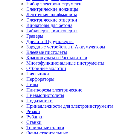
Набор электроинструмента
Электрические ножницы
Ленточная шлифмашина
Электрические отвертки
Вибраторы для бетона
Гайковерты, винтоверты
Граверы
Дрели и Шуруповерты
Зарядные устройства и Аккумуляторы
Клеевые пистолеты
Краскопульты и Распылители
Многофункциональные инструменты
Отбойные молотки
Паяльники
Перфораторы
Пилы
Плиткорезы электрические
Пневмопистолеты
Подъемники
Принадлежности для электроинструмента
Резаки
Рубанки
Станки
Точильные станки
Фены строительные