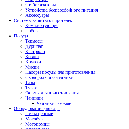
Стабилизаторы
Устройства бесперебойного питания
Аксессуары
Системы защиты от протечек
Комплектующие
Набор
Посуда
Термосы
Дуршлаг
Кастрюли
Ковши
Кружки
Миски
Наборы посуды для приготовления
Сковороды и сотейники
Тазы
Турки
Формы для приготовления
Чайники
Чайники газовые
Оборудование для сада
Пилы цепные
Мотобур
Мотопомпы