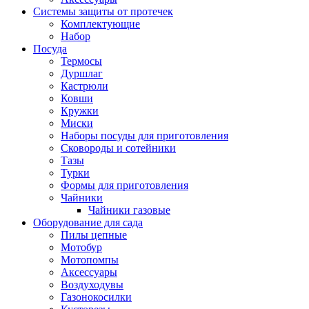
Системы защиты от протечек
Комплектующие
Набор
Посуда
Термосы
Дуршлаг
Кастрюли
Ковши
Кружки
Миски
Наборы посуды для приготовления
Сковороды и сотейники
Тазы
Турки
Формы для приготовления
Чайники
Чайники газовые
Оборудование для сада
Пилы цепные
Мотобур
Мотопомпы
Аксессуары
Воздуходувы
Газонокосилки