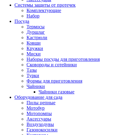
Системы защиты от протечек
Комплектующие
Набор
Посуда
Термосы
Дуршлаг
Кастрюли
Ковши
Кружки
Миски
Наборы посуды для приготовления
Сковороды и сотейники
Тазы
Турки
Формы для приготовления
Чайники
Чайники газовые
Оборудование для сада
Пилы цепные
Мотобур
Мотопомпы
Аксессуары
Воздуходувы
Газонокосилки