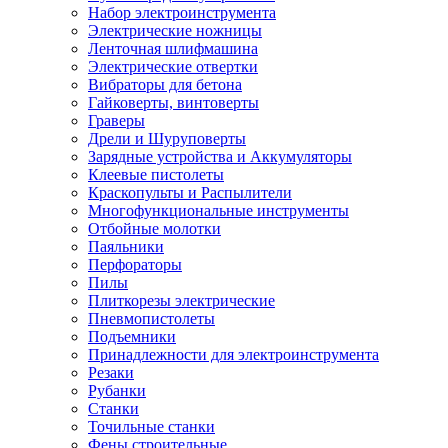
Набор электроинструмента
Электрические ножницы
Ленточная шлифмашина
Электрические отвертки
Вибраторы для бетона
Гайковерты, винтоверты
Граверы
Дрели и Шуруповерты
Зарядные устройства и Аккумуляторы
Клеевые пистолеты
Краскопульты и Распылители
Многофункциональные инструменты
Отбойные молотки
Паяльники
Перфораторы
Пилы
Плиткорезы электрические
Пневмопистолеты
Подъемники
Принадлежности для электроинструмента
Резаки
Рубанки
Станки
Точильные станки
Фены строительные