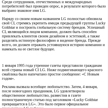
Среди сотрудников, отечественных и международных
потребителей был проведен опрос, в результате которого было
выбрано знаковое имя LG.
Наряду со своим новым названием LG полностью обновила
свой CI, стремясь укрепить имидж предыдущей группы Lucky
Goldstar и построить глобальную систему брендов. Успешный
CI, являющийся лицом компании, должен быть способен
привлекать клиентов своим дизайном и эстетикой, а также
разделять истинную философию и видение бренда. Прежде
всего, он должен отражать устоявшуюся историю компании и
намекать на ее светлое будущее.
1 января 1995 года утренние газеты представили гражданам
всей страны новый CI LG. Ниже подмигивающего красного
смайлика было напечатано простое сообщение: «С Новым
годом».
Реклама вызвала всеобщее любопытство. Затем, 4 января,
после новогодних праздников, LG удовлетворила
общественное любопытство, разместив в газете
полностраничную статью под заголовком «Lucky Goldstar
превращается в LG». Это было первое официальное