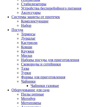
Стабилизаторы
Устройства бесперебойного питания
Аксессуары
Системы защиты от протечек
Комплектующие
Набор
Посуда
Термосы
Дуршлаг
Кастрюли
Ковши
Кружки
Миски
Наборы посуды для приготовления
Сковороды и сотейники
Тазы
Турки
Формы для приготовления
Чайники
Чайники газовые
Оборудование для сада
Пилы цепные
Мотобур
Мотопомпы