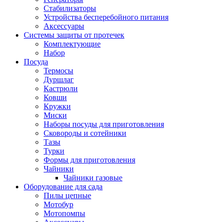
Стабилизаторы
Устройства бесперебойного питания
Аксессуары
Системы защиты от протечек
Комплектующие
Набор
Посуда
Термосы
Дуршлаг
Кастрюли
Ковши
Кружки
Миски
Наборы посуды для приготовления
Сковороды и сотейники
Тазы
Турки
Формы для приготовления
Чайники
Чайники газовые
Оборудование для сада
Пилы цепные
Мотобур
Мотопомпы