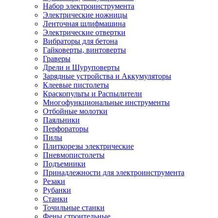
Набор электроинструмента
Электрические ножницы
Ленточная шлифмашина
Электрические отвертки
Вибраторы для бетона
Гайковерты, винтоверты
Граверы
Дрели и Шуруповерты
Зарядные устройства и Аккумуляторы
Клеевые пистолеты
Краскопульты и Распылители
Многофункциональные инструменты
Отбойные молотки
Паяльники
Перфораторы
Пилы
Плиткорезы электрические
Пневмопистолеты
Подъемники
Принадлежности для электроинструмента
Резаки
Рубанки
Станки
Точильные станки
Фены строительные