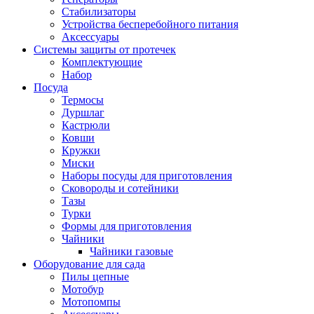
Стабилизаторы
Устройства бесперебойного питания
Аксессуары
Системы защиты от протечек
Комплектующие
Набор
Посуда
Термосы
Дуршлаг
Кастрюли
Ковши
Кружки
Миски
Наборы посуды для приготовления
Сковороды и сотейники
Тазы
Турки
Формы для приготовления
Чайники
Чайники газовые
Оборудование для сада
Пилы цепные
Мотобур
Мотопомпы