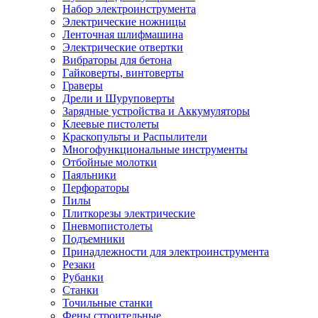
Набор электроинструмента
Электрические ножницы
Ленточная шлифмашина
Электрические отвертки
Вибраторы для бетона
Гайковерты, винтоверты
Граверы
Дрели и Шуруповерты
Зарядные устройства и Аккумуляторы
Клеевые пистолеты
Краскопульты и Распылители
Многофункциональные инструменты
Отбойные молотки
Паяльники
Перфораторы
Пилы
Плиткорезы электрические
Пневмопистолеты
Подъемники
Принадлежности для электроинструмента
Резаки
Рубанки
Станки
Точильные станки
Фены строительные