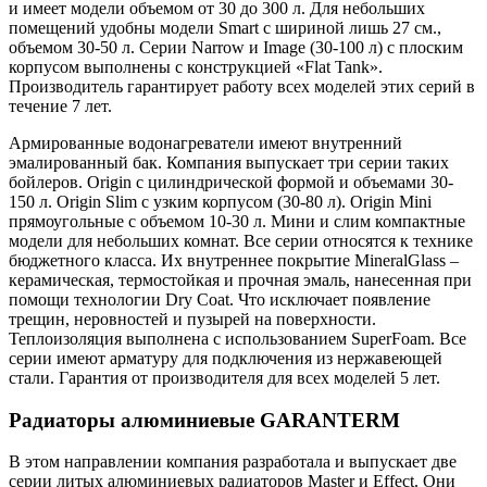
и имеет модели объемом от 30 до 300 л. Для небольших
помещений удобны модели Smart с шириной лишь 27 см.,
объемом 30-50 л. Серии Narrow и Image (30-100 л) с плоским
корпусом выполнены с конструкцией «Flat Tank».
Производитель гарантирует работу всех моделей этих серий в
течение 7 лет.
Армированные водонагреватели имеют внутренний
эмалированный бак. Компания выпускает три серии таких
бойлеров. Origin с цилиндрической формой и объемами 30-
150 л. Origin Slim с узким корпусом (30-80 л). Origin Mini
прямоугольные с объемом 10-30 л. Мини и слим компактные
модели для небольших комнат. Все серии относятся к технике
бюджетного класса. Их внутреннее покрытие MineralGlass –
керамическая, термостойкая и прочная эмаль, нанесенная при
помощи технологии Dry Coat. Что исключает появление
трещин, неровностей и пузырей на поверхности.
Теплоизоляция выполнена с использованием SuperFoam. Все
серии имеют арматуру для подключения из нержавеющей
стали. Гарантия от производителя для всех моделей 5 лет.
Радиаторы алюминиевые GARANTERM
В этом направлении компания разработала и выпускает две
серии литых алюминиевых радиаторов Master и Effect. Они