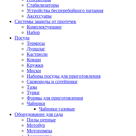
Стабилизаторы
Устройства бесперебойного питания
Аксессуары
Системы защиты от протечек
Комплектующие
Набор
Посуда
Термосы
Дуршлаг
Кастрюли
Ковши
Кружки
Миски
Наборы посуды для приготовления
Сковороды и сотейники
Тазы
Турки
Формы для приготовления
Чайники
Чайники газовые
Оборудование для сада
Пилы цепные
Мотобур
Мотопомпы