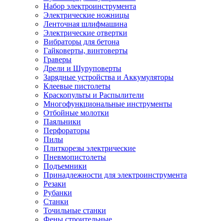
Набор электроинструмента
Электрические ножницы
Ленточная шлифмашина
Электрические отвертки
Вибраторы для бетона
Гайковерты, винтоверты
Граверы
Дрели и Шуруповерты
Зарядные устройства и Аккумуляторы
Клеевые пистолеты
Краскопульты и Распылители
Многофункциональные инструменты
Отбойные молотки
Паяльники
Перфораторы
Пилы
Плиткорезы электрические
Пневмопистолеты
Подъемники
Принадлежности для электроинструмента
Резаки
Рубанки
Станки
Точильные станки
Фены строительные