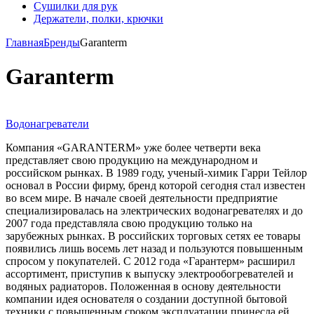
Сушилки для рук
Держатели, полки, крючки
Главная
Бренды
Garanterm
Garanterm
Водонагреватели
Компания «GARANTERM» уже более четверти века
представляет свою продукцию на международном и
российском рынках. В 1989 году, ученый-химик Гарри Тейлор
основал в России фирму, бренд которой сегодня стал известен
во всем мире. В начале своей деятельности предприятие
специализировалась на электрических водонагревателях и до
2007 года представляла свою продукцию только на
зарубежных рынках. В российских торговых сетях ее товары
появились лишь восемь лет назад и пользуются повышенным
спросом у покупателей. С 2012 года «Гарантерм» расширил
ассортимент, приступив к выпуску электрообогревателей и
водяных радиаторов. Положенная в основу деятельности
компании идея основателя о создании доступной бытовой
техники с повышенным сроком эксплуатации принесла ей