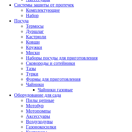
Системы защиты от протечек
Комплектующие
Набор
Посуда
Термосы
Дуршлаг
Кастрюли
Ковши
Кружки
Миски
Наборы посуды для приготовления
Сковороды и сотейники
Тазы
Турки
Формы для приготовления
Чайники
Чайники газовые
Оборудование для сада
Пилы цепные
Мотобур
Мотопомпы
Аксессуары
Воздуходувы
Газонокосилки