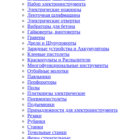
Набор электроинструмента
Электрические ножницы
Ленточная шлифмашина
Электрические отвертки
Вибраторы для бетона
Гайковерты, винтоверты
Граверы
Дрели и Шуруповерты
Зарядные устройства и Аккумуляторы
Клеевые пистолеты
Краскопульты и Распылители
Многофункциональные инструменты
Отбойные молотки
Паяльники
Перфораторы
Пилы
Плиткорезы электрические
Пневмопистолеты
Подъемники
Принадлежности для электроинструмента
Резаки
Рубанки
Станки
Точильные станки
Фены строительные