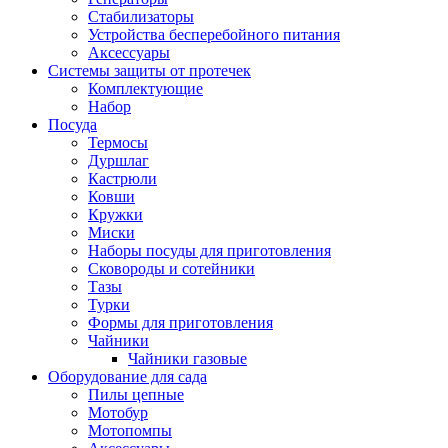
Стабилизаторы
Устройства бесперебойного питания
Аксессуары
Системы защиты от протечек
Комплектующие
Набор
Посуда
Термосы
Дуршлаг
Кастрюли
Ковши
Кружки
Миски
Наборы посуды для приготовления
Сковороды и сотейники
Тазы
Турки
Формы для приготовления
Чайники
Чайники газовые
Оборудование для сада
Пилы цепные
Мотобур
Мотопомпы