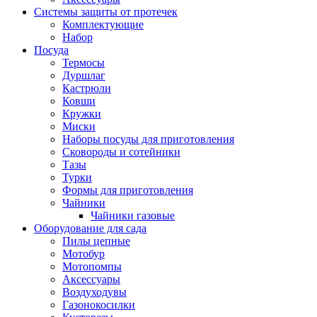
Системы защиты от протечек
Комплектующие
Набор
Посуда
Термосы
Дуршлаг
Кастрюли
Ковши
Кружки
Миски
Наборы посуды для приготовления
Сковороды и сотейники
Тазы
Турки
Формы для приготовления
Чайники
Чайники газовые
Оборудование для сада
Пилы цепные
Мотобур
Мотопомпы
Аксессуары
Воздуходувы
Газонокосилки